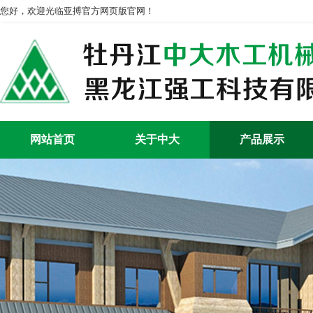
您好，欢迎光临亚搏官方网页版官网！
网站首页
关于中大
产品展示