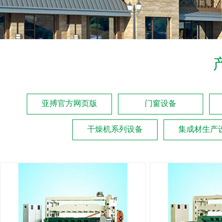
亚搏官方网页版
门窗设备
干燥机系列设备
集成材生产