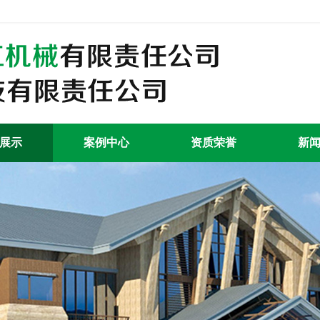
展示
案例中心
资质荣誉
新