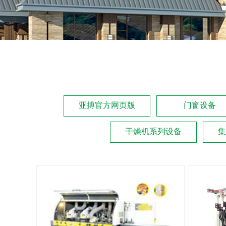
亚搏官方网页版
门窗设备
干燥机系列设备
集