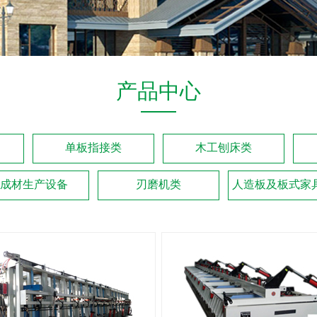
产品中心
单板指接类
木工刨床类
成材生产设备
刃磨机类
人造板及板式家