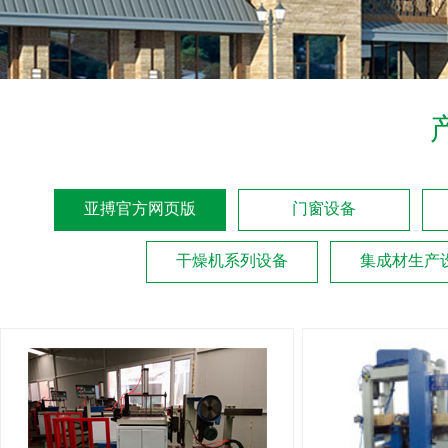
亚搏官方网页版
门窗设备
干燥机系列设备
集成材生产