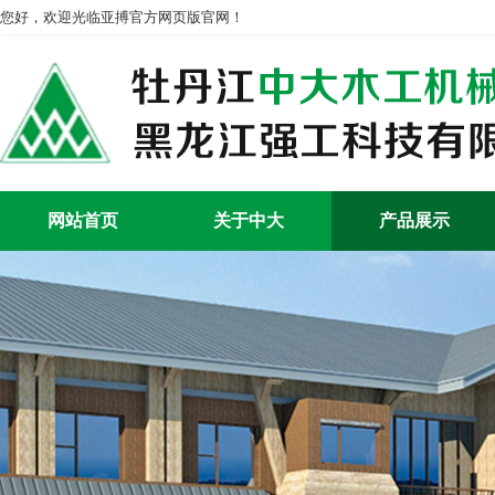
您好，欢迎光临亚搏官方网页版官网！
网站首页
关于中大
产品展示