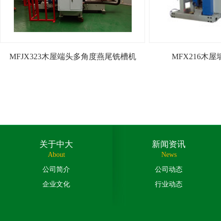
MFJX323木屋端头多角度燕尾铣槽机
MFX216木
关于中大
新闻资讯
About
News
公司简介
公司动态
企业文化
行业动态