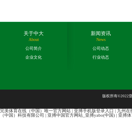
关于中大
新闻资讯
About
News
公司简介
公司动态
企业文化
行业动态
版权所有©202
完美体育在线（中国）唯一官方网站
|
亚搏手机版登录入口
|
九州在
（中国）科技有限公司
|
亚搏中国官方网站_亚搏yabo(中国)
|
亚搏体