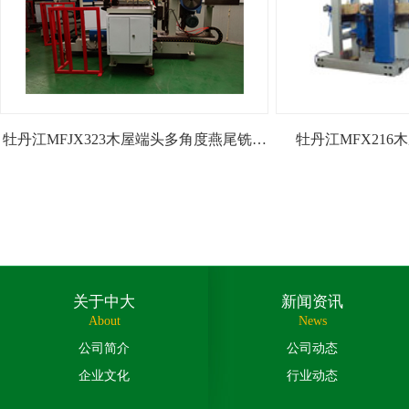
牡丹江MFJX323木屋端头多角度燕尾铣槽
牡丹江MFX21
机
关于中大
新闻资讯
About
News
公司简介
公司动态
企业文化
行业动态