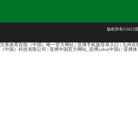
版权所有©202
完美体育在线（中国）唯一官方网站
|
亚搏手机版登录入口
|
九州在
（中国）科技有限公司
|
亚搏中国官方网站_亚搏yabo(中国)
|
亚搏体