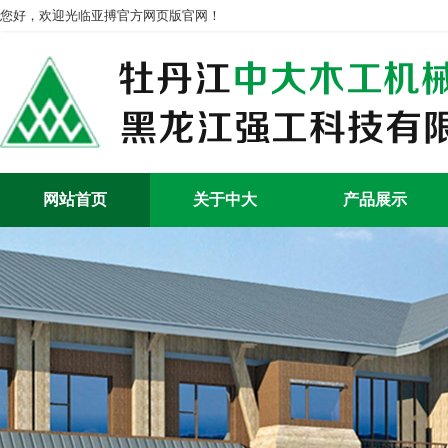
您好，欢迎光临亚搏官方网页版官网！
网站首页
关于中大
产品展示