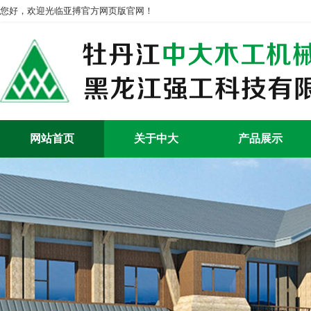
您好，欢迎光临亚搏官方网页版官网！
网站首页
关于中大
产品展示