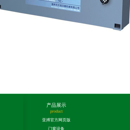
产品展示
product
亚搏官方网页版
门窗设备