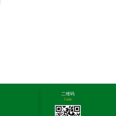
二维码
Code