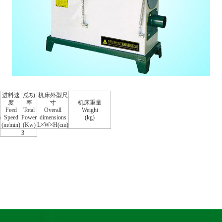
进料速
总功
机床外型尺
度
率
寸
机床重量
Feed
Total
Overall
Weight
)
Speed
Power
dimensions
(kg)
(m/min)
(Kw)
L×W×H(cm)
3