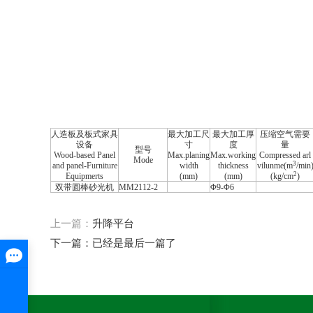
人造板及板式家具
最大加工尺
最大加工厚
压缩空气需要
设备
寸
度
量
型号
Wood-based Panel
Max.planing
Max.working
Compressed arl
Mode
3
and panel-Furniture
width
thickness
vilunme(m
/min
2
Equipmerts
(mm)
(mm)
(kg/cm
)
双带圆棒砂光机
MM2112-2
Φ9-Φ6
上一篇：
升降平台
下一篇：已经是最后一篇了