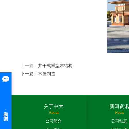
上一篇：
井干式重型木结构
下一篇：
木屋制造
关于中大
新闻资讯
About
News
公司简介
公司动态