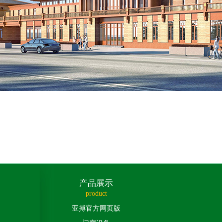
产品展示
product
亚搏官方网页版