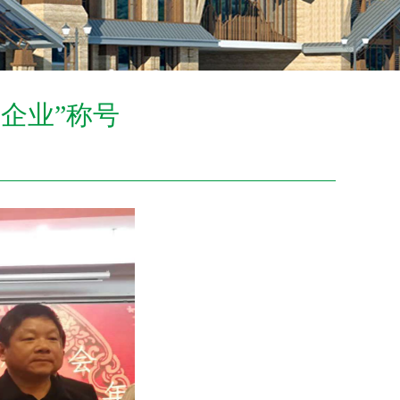
企业”称号