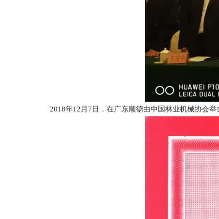
2018年12月7日，在广东顺德由中国林业机械协会举