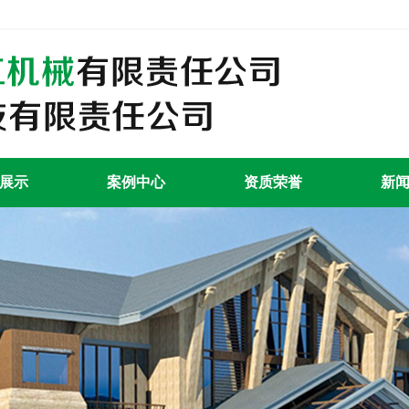
展示
案例中心
资质荣誉
新