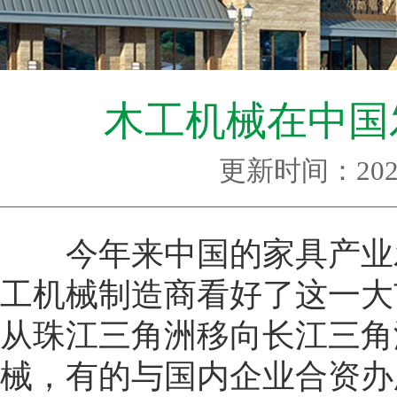
木工机械在中国
更新时间：2021-
今年来中国的家具产业发
工机械制造商看好了这一大
从珠江三角洲移向长江三角
械，有的与国内企业合资办