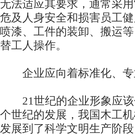
无法适应其要求，通常采用
危及人身安全和损害员工健
喷漆、工件的装卸、搬运等
替工人操作。
企业应向着标准化、专
21世纪的企业形象应该
个世纪的发展，我国木工机
发展到了科学文明生产阶段