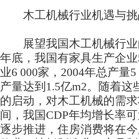
木工机械行业机遇与挑
展望我国木工机械行业的未
年底，我国有家具生产企业5
业6 000家，2004年总产量5
产量达到1.5亿m2。随着
的启动，对木工机械的需求将
间，我国CDP年均增长率可
逐步推进，住房消费将在今