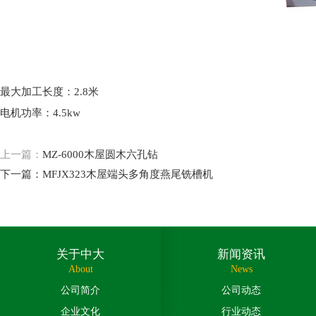
最大加工长度：2.8米
电机功率：4.5kw
上一篇：
MZ-6000木屋圆木六孔钻
下一篇：
MFJX323木屋端头多角度燕尾铣槽机
关于中大
新闻资讯
About
News
公司简介
公司动态
企业文化
行业动态