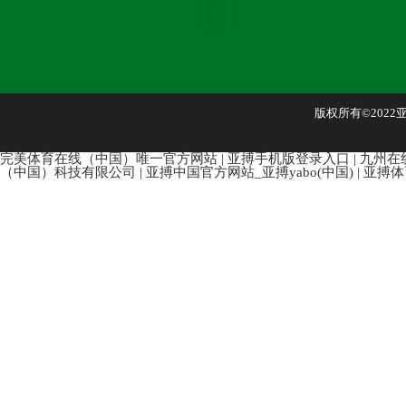
版权所有©202
完美体育在线（中国）唯一官方网站
|
亚搏手机版登录入口
|
九州在
（中国）科技有限公司
|
亚搏中国官方网站_亚搏yabo(中国)
|
亚搏体