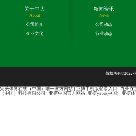
关于中大
新闻资讯
About
News
公司简介
公司动态
企业文化
行业动态
版权所有©202
完美体育在线（中国）唯一官方网站
|
亚搏手机版登录入口
|
九州在
（中国）科技有限公司
|
亚搏中国官方网站_亚搏yabo(中国)
|
亚搏体