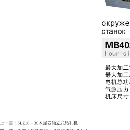
上一篇：
SLZ16－30木屋四轴立式钻孔机