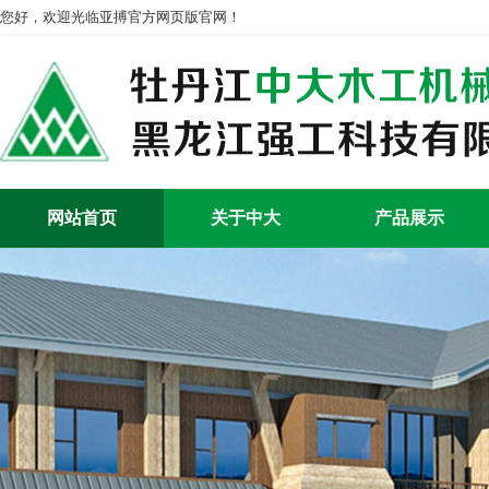
您好，欢迎光临亚搏官方网页版官网！
网站首页
关于中大
产品展示