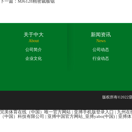
下一篇：
MJ6128精密裁板锯
关于中大
新闻资讯
About
News
公司简介
公司动态
企业文化
行业动态
版权所有©202
完美体育在线（中国）唯一官方网站
|
亚搏手机版登录入口
|
九州在
（中国）科技有限公司
|
亚搏中国官方网站_亚搏yabo(中国)
|
亚搏体