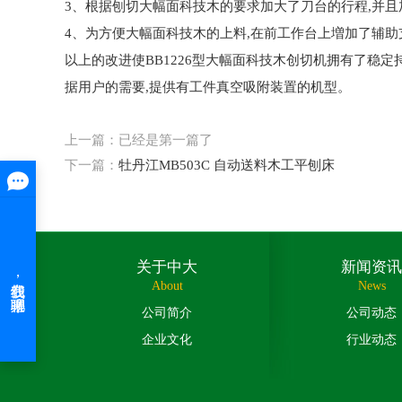
3、根据刨切大幅面科技木的要求加大了刀台的行程,并
4、为方便大幅面科技木的上料,在前工作台上増加了辅助
以上的改进使BB1226型大幅面科技木创切机拥有了稳
据用户的需要,提供有工件真空吸附装置的机型。
上一篇：已经是第一篇了
下一篇：
牡丹江MB503C 自动送料木工平刨床
关于中大
新闻资讯
About
News
公司简介
公司动态
企业文化
行业动态