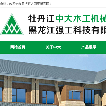
您好，欢迎光临亚搏官方网页版官网！
网站首页
关于中大
产品展示