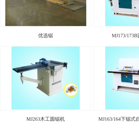
优选锯
MJ173/1
MJ263木工圆锯机
MJ163/164下