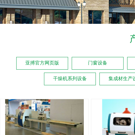
亚搏官方网页版
门窗设备
干燥机系列设备
集成材生产