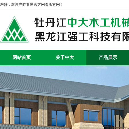
您好，欢迎光临亚搏官方网页版官网！
网站首页
关于中大
产品展示