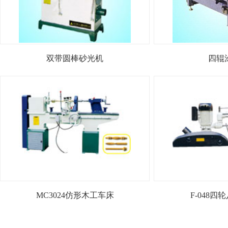
双带圆棒砂光机
四辊
MC3024仿形木工车床
F-048