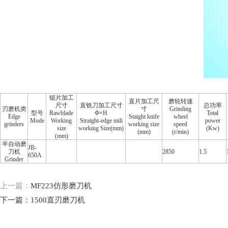
锯片加工
直片加工尺
磨轮转速
尺寸
直铣刀加工尺寸
总功率
刃磨机类
寸
Grinding
型号
Rawblade
Ф×H
Total
Edge
Staight knife
wheel
Mode
Working
Straight-edge mili
power
grinders
working size
speed
size
working Size(mm)
(Kw)
(mm)
(r/min)
(mm)
半自动磨
JB-
刀机
2850
1.5
650A
Grinder
上一篇：
MF223仿形磨刀机
下一篇：
1500直刃磨刀机