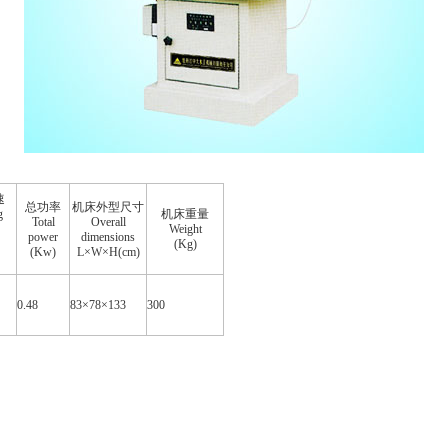
速
总功率
机床外型尺寸
g
机床重量
Total
Overall
Weight
power
dimensions
(Kg)
(Kw)
L×W×H(cm)
0.48
83×78×133
300