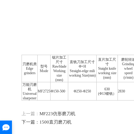
锯片加工
直片加工尺
磨轮转
尺寸
直铣刀加工尺寸
刃磨机类
寸
Grindin
型号
Rawblade
Ф×H
Edge
Staight knife
wheel
Mode
Working
Straight-edge mili
grinders
working size
speed
size
working Size(mm)
(mm)
(r/min)
(mm)
万能刃磨
机
630
MF2725
Ф150-500
Ф250-Ф250
2830
Universal
(Ф13镂铣）
sharpener
上一篇：
MF223仿形磨刀机
下一篇：
1500直刃磨刀机