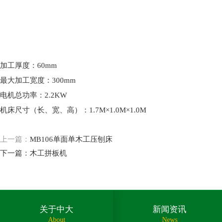
加工厚度：60mm
最大加工宽度：300mm
电机总功率：2.2KW
机床尺寸（长、宽、高）：1.7M×1.0M×1.0M
上一篇：
MB106单面单木工压刨床
下一篇：
木工拼板机
关于中大
新闻资讯
About
News