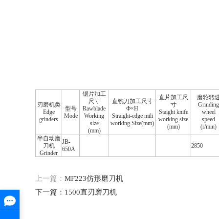
锯片加工
直片加工尺
磨轮转
尺寸
直铣刀加工尺寸
刃磨机类
寸
Grinding
型号
Rawblade
Ф×H
Edge
Staight knife
wheel
Mode
Working
Straight-edge mili
grinders
working size
speed
size
working Size(mm)
(mm)
(r/min)
(mm)
半自动磨
JB-
刀机
2850
650A
Grinder
上一篇：
MF223仿形磨刀机
下一篇：
1500直刃磨刀机