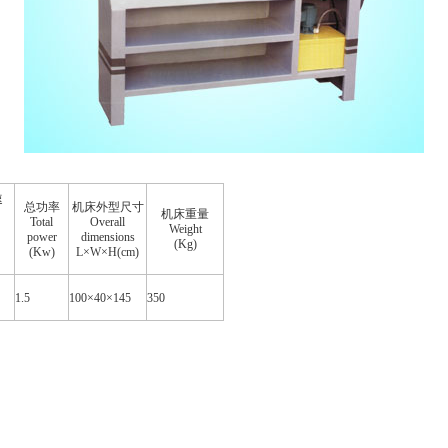
速
总功率
机床外型尺寸
机床重量
Total
Overall
Weight
power
dimensions
(Kg)
(Kw)
L×W×H(cm)
1.5
100×40×145
350