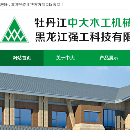
您好，欢迎光临亚搏官方网页版官网！
网站首页
关于中大
产品展示