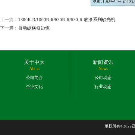
上一篇：
1300R-R/1000R-R/630R-R/630-R 底漆系列砂光机
下一篇：
自动纵横修边锯
关于中大
新闻资讯
About
News
公司简介
公司动态
企业文化
行业动态
版权所有©202