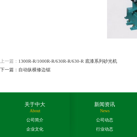
上一篇：
1300R-R/1000R-R/630R-R/630-R 底漆系列砂光机
下一篇：
自动纵横修边锯
关于中大
新闻资讯
About
News
公司简介
公司动态
企业文化
行业动态