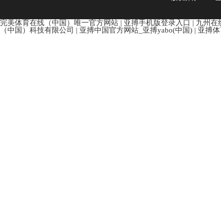
完美体育在线（中国）唯一官方网站
|
亚搏手机版登录入口
|
九州在
（中国）科技有限公司
|
亚搏中国官方网站_亚搏yabo(中国)
|
亚搏体