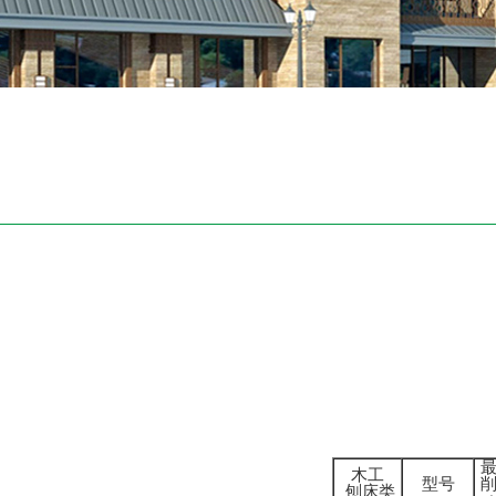
木工
型号
刨床类