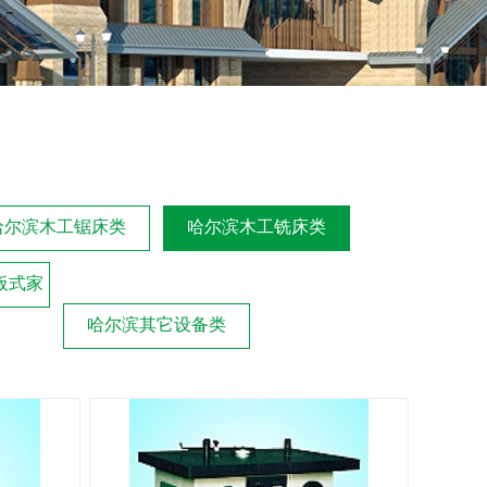
哈尔滨木工锯床类
哈尔滨木工铣床类
板式家
哈尔滨其它设备类