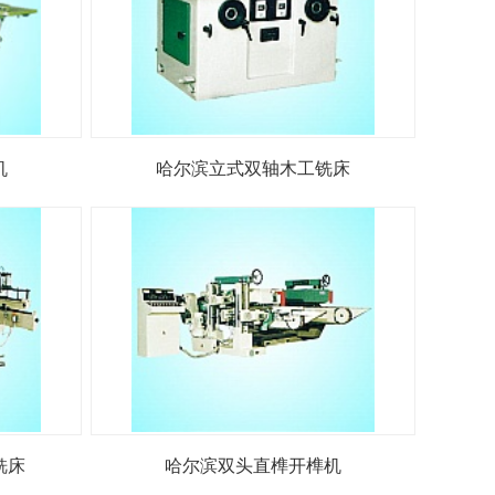
机
哈尔滨立式双轴木工铣床
铣床
哈尔滨双头直榫开榫机