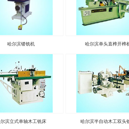
哈尔滨镂铣机
哈尔滨单头直榫开榫
哈尔滨立式单轴木工铣床
哈尔滨半自动木工双头