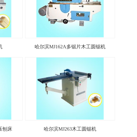
机
哈尔滨MJ162A多锯片木工圆锯机
压刨床
哈尔滨MJ263木工圆锯机