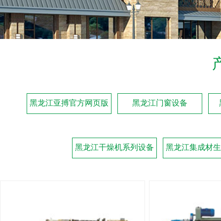
黑龙江亚搏官方网页版
黑龙江门窗设备
黑龙江干燥机系列设备
黑龙江集成材生