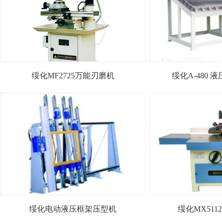
绥化MF2725万能刃磨机
绥化A-480
绥化电动液压框架压型机
绥化MX51