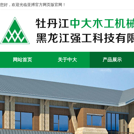
您好，欢迎光临亚搏官方网页版官网！
网站首页
关于中大
产品展示