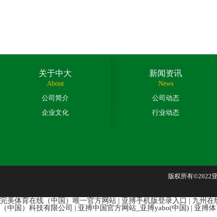
关于中大
新闻资讯
About
News
公司简介
公司动态
企业文化
行业动态
版权所有©202
完美体育在线（中国）唯一官方网站
|
亚搏手机版登录入口
|
九州在
（中国）科技有限公司
|
亚搏中国官方网站_亚搏yabo(中国)
|
亚搏体