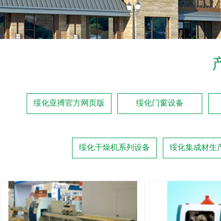
绥化亚搏官方网页版
绥化门窗设备
绥化干燥机系列设备
绥化集成材生