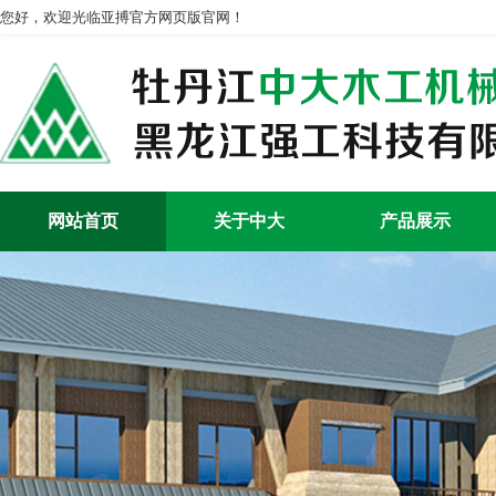
您好，欢迎光临亚搏官方网页版官网！
网站首页
关于中大
产品展示