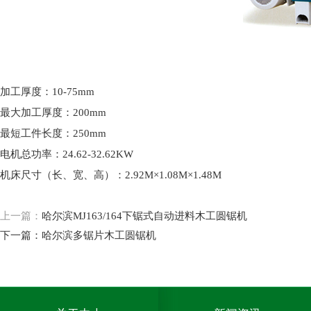
加工厚度：10-75mm
最大加工厚度：200mm
最短工件长度：250mm
电机总功率：24.62-32.62KW
机床尺寸（长、宽、高）：2.92M×1.08M×1.48M
上一篇：
哈尔滨MJ163/164下锯式自动进料木工圆锯机
下一篇：
哈尔滨多锯片木工圆锯机