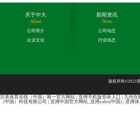
关于中大
新闻资讯
About
News
公司简介
公司动态
企业文化
行业动态
版权所有©202
完美体育在线（中国）唯一官方网站
|
亚搏手机版登录入口
|
九州在
（中国）科技有限公司
|
亚搏中国官方网站_亚搏yabo(中国)
|
亚搏体