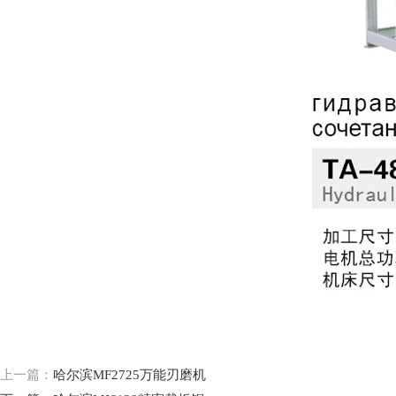
上一篇：
哈尔滨MF2725万能刃磨机