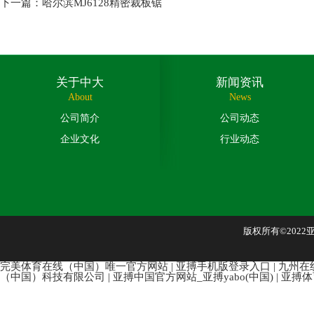
下一篇：
哈尔滨MJ6128精密裁板锯
关于中大
新闻资讯
About
News
公司简介
公司动态
企业文化
行业动态
版权所有©202
完美体育在线（中国）唯一官方网站
|
亚搏手机版登录入口
|
九州在
（中国）科技有限公司
|
亚搏中国官方网站_亚搏yabo(中国)
|
亚搏体