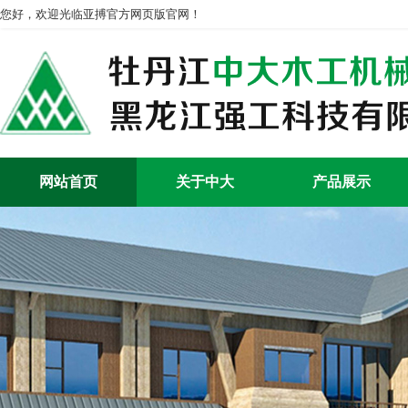
您好，欢迎光临亚搏官方网页版官网！
网站首页
关于中大
产品展示