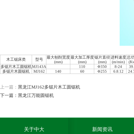
最大刨削宽度
最大加工厚度
锯片直径
进料速度
总
木工锯床类
型号
(mm)
(mm)
(mm)
(m/min)
(K
多锯片木工圆锯机
MJ143A
110
Φ350
8-24
39
多锯片木圆锯机
MJ162
140
60
Φ255
6.8.12
24.
上一篇：
黑龙江MJ162多锯片木工圆锯机
下一篇：
黑龙江万能圆锯机
关于中大
新闻资讯