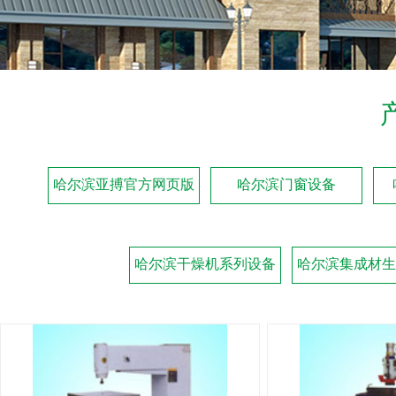
哈尔滨亚搏官方网页版
哈尔滨门窗设备
哈尔滨干燥机系列设备
哈尔滨集成材生