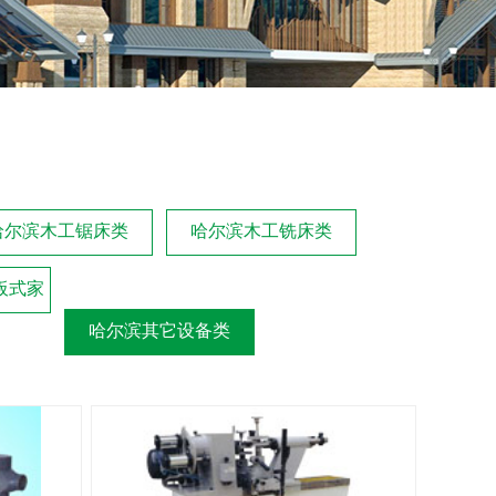
哈尔滨木工锯床类
哈尔滨木工铣床类
板式家
哈尔滨其它设备类