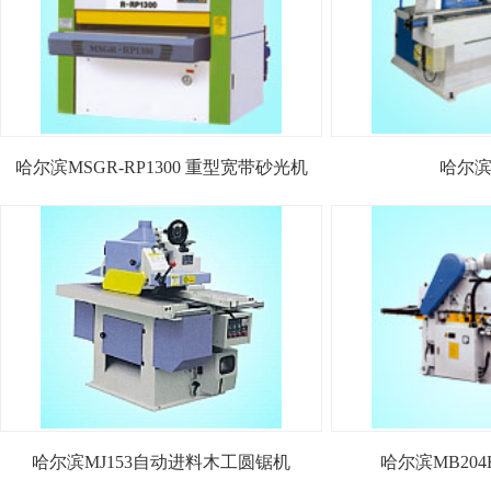
哈尔滨MSGR-RP1300 重型宽带砂光机
哈尔
哈尔滨MJ153自动进料木工圆锯机
哈尔滨MB20