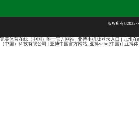
版权所有©202
完美体育在线（中国）唯一官方网站
|
亚搏手机版登录入口
|
九州在
（中国）科技有限公司
|
亚搏中国官方网站_亚搏yabo(中国)
|
亚搏体