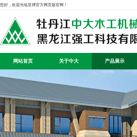
您好，欢迎光临亚搏官方网页版官网！
网站首页
关于中大
产品展示