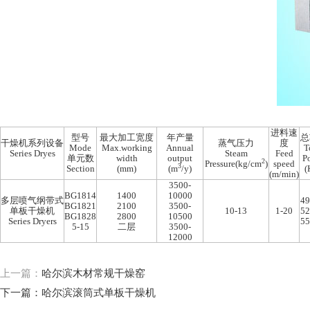
进料速
型号
最大加工宽度
年产量
总
干燥机系列设备
蒸气压力
度
Mode
Max.working
Annual
T
Series Dryes
Steam
Feed
单元数
width
output
P
2
Pressure(kg/cm
)
speed
3
Section
(mm)
(m
/y)
(
(m/min)
3500-
BG1814
1400
10000
多层喷气纲带式
49
BG1821
2100
3500-
单板干燥机
10-13
1-20
52
BG1828
2800
10500
Series Dryers
55
5-15
二层
3500-
12000
上一篇：
哈尔滨木材常规干燥窑
下一篇：
哈尔滨滚筒式单板干燥机