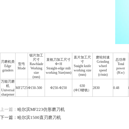
锯片加工
直片加工尺
磨轮转速
尺寸
直铣刀加工尺寸
总功率
刃磨机类
寸
Grinding
型号
Rawblade
Ф×H
Total
Edge
Staight knife
wheel
Mode
Working
Straight-edge mili
power
grinders
working size
speed
size
working Size(mm)
(Kw)
(mm)
(r/min)
(mm)
万能刃磨
机
630
MF2725
Ф150-500
Ф250-Ф250
2830
0.48
Universal
(Ф13镂铣）
sharpener
上一篇：
哈尔滨MF223仿形磨刀机
下一篇：
哈尔滨1500直刃磨刀机