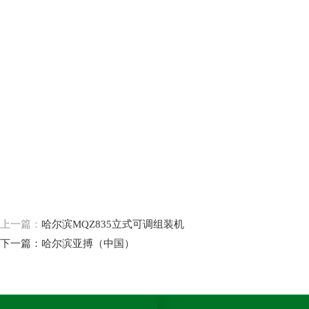
上一篇：
哈尔滨MQZ835立式可调组装机
下一篇：
哈尔滨亚搏（中国）