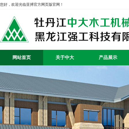
您好，欢迎光临亚搏官方网页版官网！
网站首页
关于中大
产品展示