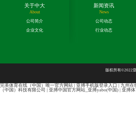
关于中大
新闻资讯
About
News
公司简介
公司动态
企业文化
行业动态
版权所有©202
完美体育在线（中国）唯一官方网站
|
亚搏手机版登录入口
|
九州在
（中国）科技有限公司
|
亚搏中国官方网站_亚搏yabo(中国)
|
亚搏体