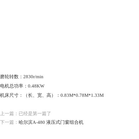
磨轮转数：2830r/min
电机总功率：0.48KW
机床尺寸：（长、宽、高）：0.83M*0.78M*1.33M
上一篇：已经是第一篇了
下一篇：
哈尔滨A-480 液压式门窗组合机