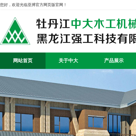
您好，欢迎光临亚搏官方网页版官网！
网站首页
关于中大
产品展示