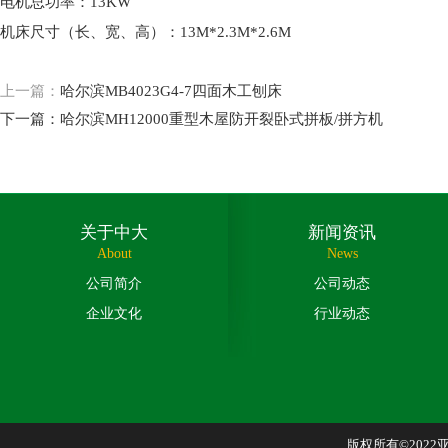
电机总功率：13KW
机床尺寸（长、宽、高）：13M*2.3M*2.6M
上一篇：
哈尔滨MB4023G4-7四面木工刨床
下一篇：
哈尔滨MH12000重型木屋防开裂卧式拼板/拼方机
关于中大
新闻资讯
About
News
公司简介
公司动态
企业文化
行业动态
版权所有©202