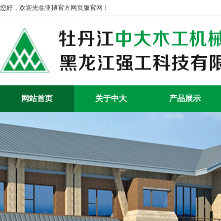
您好，欢迎光临亚搏官方网页版官网！
网站首页
关于中大
产品展示